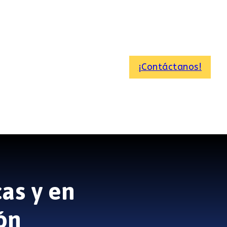
¡Contáctanos!
cas y en
ón